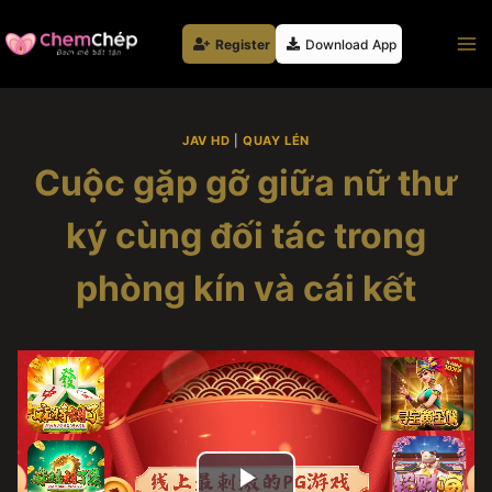
Skip
to
Register
Download App
content
JAV HD
|
QUAY LÉN
Cuộc gặp gỡ giữa nữ thư
ký cùng đối tác trong
phòng kín và cái kết