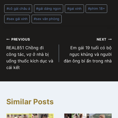
Post
#
cô gái châu á
#
gái dáng ngon
#
gai xinh
#
phim 18+
Tags:
#
sex gái xinh
#
sex văn phòng
Post
PREVIOUS
NEXT
REAL851 Chồng đi
Em gái 19 tuổi có bộ
navigation
công tác, vợ ở nhà bị
ngực khủng và người
uống thuốc kích dục và
đàn ông bí ẩn trong nhà
cái kết
Similar Posts