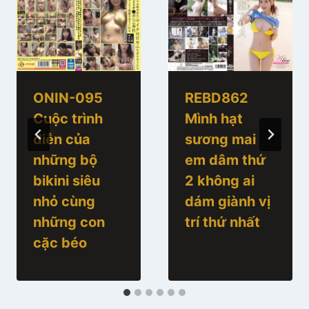
ONIN-095
REBD862
Cuộc trình
Mình hạt
diễn của
sương mai
những bộ
em dâm thứ
bikini siêu
2 không ai
nhỏ cùng
dám giành vị
những con
trí thứ nhất
cặc béo