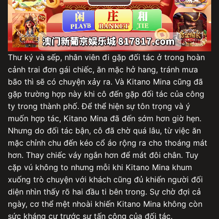
Play
Video
Thư ký và sếp, nhân viên đi gặp đối tác ở trong hoàn
cảnh trai đơn gái chiếc, ăn mặc hở hang, tránh mưa
bão thì sẽ có chuyện xảy ra. Và Kitano Mina cũng đã
gặp trường hợp này khi cô đến gặp đối tác của công
ty trong thành phố. Để thể hiện sự tôn trọng và ý
muốn hợp tác, Kitano Mina đã đến sớm hơn giờ hẹn.
Nhưng do đối tác bận, cô đã chờ quá lâu, từ việc ăn
mặc chỉnh chu đến kéo cổ áo rộng ra cho thoáng mát
hơn. Thay chiếc váy ngắn hơn để mát đôi chân. Tuy
cặp vú không to nhưng mỗi khi Kitano Mina khum
xuống trò chuyện với khách cũng đủ khiến người đối
diện nhìn thấy rõ hai đầu ti bên trong. Sự chờ đợi cả
ngày, cơ thể mệt nhoài khiến Kitano Mina không còn
sức kháng cự trước sự tấn công của đối tác.